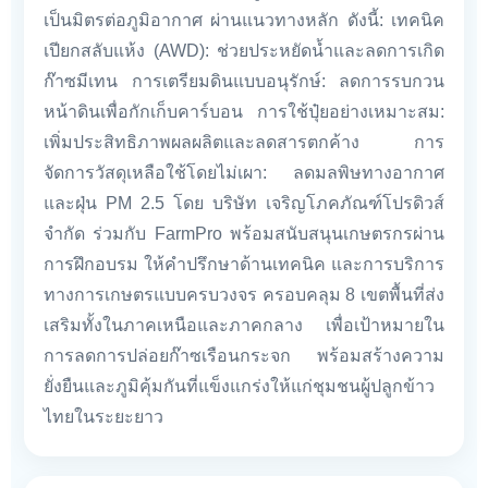
เป็นมิตรต่อภูมิอากาศ ผ่านแนวทางหลัก ดังนี้: เทคนิค
เปียกสลับแห้ง (AWD): ช่วยประหยัดน้ำและลดการเกิด
ก๊าซมีเทน การเตรียมดินแบบอนุรักษ์: ลดการรบกวน
หน้าดินเพื่อกักเก็บคาร์บอน การใช้ปุ๋ยอย่างเหมาะสม:
เพิ่มประสิทธิภาพผลผลิตและลดสารตกค้าง การ
จัดการวัสดุเหลือใช้โดยไม่เผา: ลดมลพิษทางอากาศ
และฝุ่น PM 2.5 โดย บริษัท เจริญโภคภัณฑ์โปรดิวส์
จำกัด ร่วมกับ FarmPro พร้อมสนับสนุนเกษตรกรผ่าน
การฝึกอบรม ให้คำปรึกษาด้านเทคนิค และการบริการ
ทางการเกษตรแบบครบวงจร ครอบคลุม 8 เขตพื้นที่ส่ง
เสริมทั้งในภาคเหนือและภาคกลาง เพื่อเป้าหมายใน
การลดการปล่อยก๊าซเรือนกระจก พร้อมสร้างความ
ยั่งยืนและภูมิคุ้มกันที่แข็งแกร่งให้แก่ชุมชนผู้ปลูกข้าว
ไทยในระยะยาว