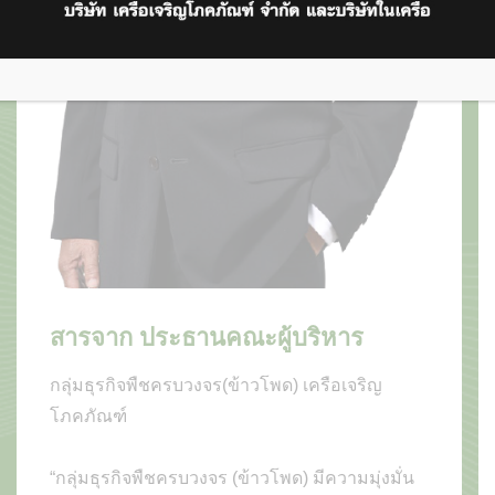
 Website
สารจาก ประธานคณะผู้บริหาร
กลุ่มธุรกิจพืชครบวงจร(ข้าวโพด) เครือเจริญ
โภคภัณฑ์
“กลุ่มธุรกิจพืชครบวงจร (ข้าวโพด) มีความมุ่งมั่น