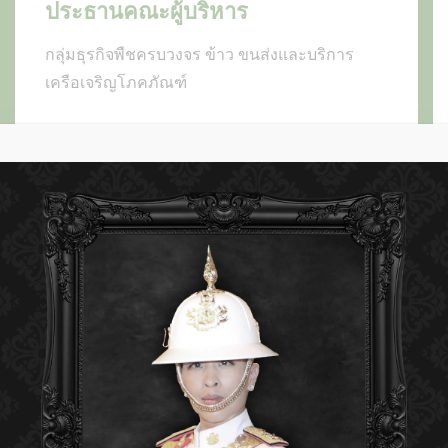
ประธานคณะผู้บริหาร
กลุ่มธุรกิจพืชครบวงจร ข้าว ขนส่งและบริการ
เครือเจริญโภคภัณฑ์
“การสร้างความยั่งยืนให้แก่อุตสาหกรรมข้าวของ
ไทยทำให้ชาวนาไทยมีอาชีพ และรายได้ที่มั่นคง
สามารถผลิตสินค้าข้าวที่มีคุณภาพได้มาตรฐาน
และทำให้แบรนด์ข้าวไทย ไปสร้างชื่อเสียงในเวที
โลกได้ความสำเร็จในการทำงานนั้นจำเป็นต้องมี
ปัจจัยหลายๆ อย่างมาส่งเสริมถึงจะได้ผล โดย
เฉพาะอย่างยิ่งบุคลากรในทีมงานที่ต้องทุ่มเท เสีย
สละ และพัฒนา ปรับปรุงเปลี่ยนแปลงอย่าง
สม่ำเสมอ เราต้องให้โอกาสและสนับสนุนคนรุ่น
ใหม่ ให้มีเวทีแสดงฝีมือ”
คุณประสิทธิ์ ดํารงชิตานนท์