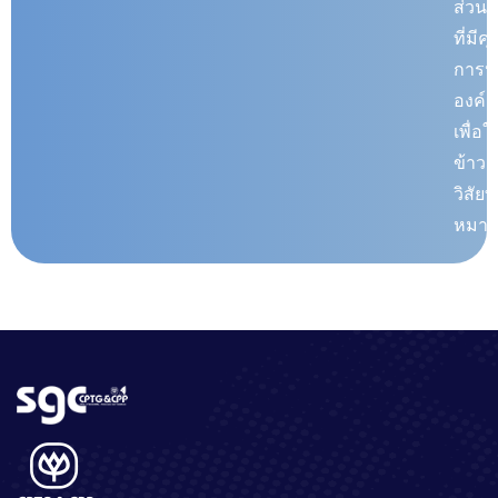
ส่วนร
ที่มี
การป
องค์ก
เพื่อ
ข้าว
วิสัย
หมายค