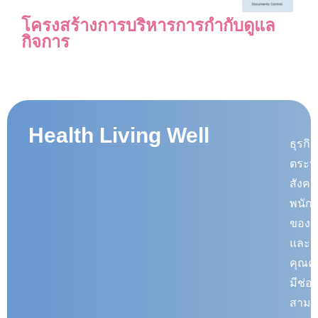
โครงสร้างการบริหารการกำกับดูแล
กิจการ
บริษั
Health Living Well
ธุรกิ
ตระหน
สังคม
พนักง
ขององ
และผล
คุณค่
มีช่อ
สามา